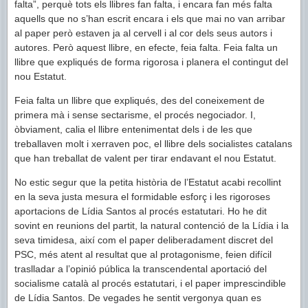
falta”, perquè tots els llibres fan falta, i encara fan més falta
aquells que no s’han escrit encara i els que mai no van arribar
al paper però estaven ja al cervell i al cor dels seus autors i
autores. Però aquest llibre, en efecte, feia falta. Feia falta un
llibre que expliqués de forma rigorosa i planera el contingut del
nou Estatut.
Feia falta un llibre que expliqués, des del coneixement de
primera mà i sense sectarisme, el procés negociador. I,
òbviament, calia el llibre entenimentat dels i de les que
treballaven molt i xerraven poc, el llibre dels socialistes catalans
que han treballat de valent per tirar endavant el nou Estatut.
No estic segur que la petita història de l’Estatut acabi recollint
en la seva justa mesura el formidable esforç i les rigoroses
aportacions de Lídia Santos al procés estatutari. Ho he dit
sovint en reunions del partit, la natural contenció de la Lídia i la
seva timidesa, així com el paper deliberadament discret del
PSC, més atent al resultat que al protagonisme, feien difícil
traslladar a l’opinió pública la transcendental aportació del
socialisme català al procés estatutari, i el paper imprescindible
de Lídia Santos. De vegades he sentit vergonya quan es