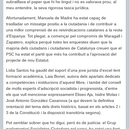
subratllava el paper que hi he tingut i no es valorava prou, al
meu entendre, la seva rigorosa tasca jurídica.
Afortunadament, Manuela de Madre ha estat capaç de
traslladar un missatge positiu a la ciutadania i de contribuir a
una millor comprensió de es reivindicacions catalanes a la resta
d’Espanya. Tot plegat, a començar pel compromís de Maragall i
Zapatero, explica perquè totes les enquestes diuen que la
majoria dels ciutadans i ciutadanes de Catalunya creuen que el
PSC ha estat el partit que més ha contribuït a l’aprovació del
projecte de nou Estatut.
Lídia Santos ha gaudit del suport d’una jove jurista d’excel·lent
formació acadèmica, Laia Bonet, autora dels apartats dedicats
a competències i institucions d’aquest llibre, i també del consell
de molts experts d’adscripció socialista i progressista, d’entre
els que vull mencionar expressament Eliseo Aja, Isidre Molas i
José Antonio González Casanova (a qui devem la definitiva
orientació del tema dels drets històrics, basat en els articles 2 i
3 de la Constitució i la disposició transitòria segona).
Pot semblar sobrer que ho digui, però és de justícia: el Grup
parlamentari Socialistes-Ciutadans pel canvi, ha estat una font