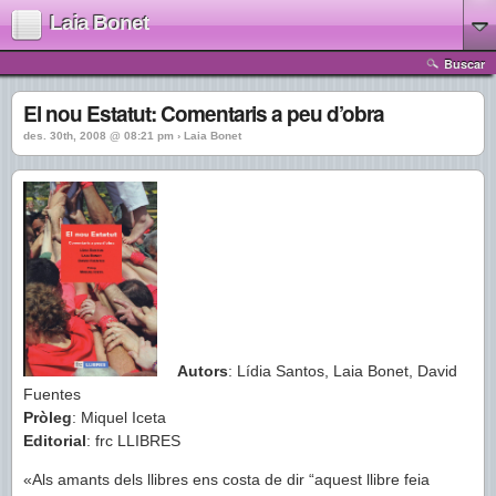
Laia Bonet
Buscar
El nou Estatut: Comentaris a peu d’obra
des. 30th, 2008 @ 08:21 pm › Laia Bonet
Autors
: Lídia Santos, Laia Bonet, David
Fuentes
Pròleg
: Miquel Iceta
Editorial
: frc LLIBRES
«Als amants dels llibres ens costa de dir “aquest llibre feia