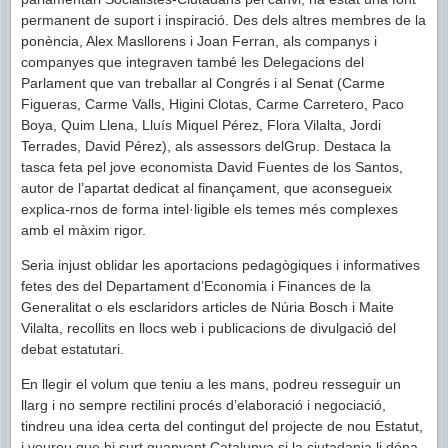
permanent de suport i inspiració. Des dels altres membres de la
ponència, Alex Masllorens i Joan Ferran, als companys i
companyes que integraven també les Delegacions del
Parlament que van treballar al Congrés i al Senat (Carme
Figueras, Carme Valls, Higini Clotas, Carme Carretero, Paco
Boya, Quim Llena, Lluís Miquel Pérez, Flora Vilalta, Jordi
Terrades, David Pérez), als assessors delGrup. Destaca la
tasca feta pel jove economista David Fuentes de los Santos,
autor de l’apartat dedicat al finançament, que aconsegueix
explica-rnos de forma intel·ligible els temes més complexes
amb el màxim rigor.
Seria injust oblidar les aportacions pedagògiques i informatives
fetes des del Departament d’Economia i Finances de la
Generalitat o els esclaridors articles de Núria Bosch i Maite
Vilalta, recollits en llocs web i publicacions de divulgació del
debat estatutari.
En llegir el volum que teniu a les mans, podreu resseguir un
llarg i no sempre rectilini procés d’elaboració i negociació,
tindreu una idea certa del contingut del projecte de nou Estatut,
i veureu que hi surt guanyant Catalunya si la ciutadania li dóna