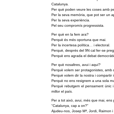
Catalunya.
Per què poden veure les coses amb per
Per la seva memòria, que pot ser un a
Per la seva experiència.
Pel seu compromís progressista.
Per què en la fem ara?
Perquè és més oportuna que mai.
Per la incertesa política… i electoral.
Perquè, després del 9N cal fer-se pre
Perquè ens agrada el debat democràtic 
Per què nosaltres, avui i aquí?
Perquè volem ser protagonistes, amb d’
Perquè volem dir la nostra i compartir 
Perquè no ens resignem a una sola mane
Perquè rebutgem el pensament únic i
millor el país.
Per a tot això, avui, més que mai, ens
“Catalunya, cap a on?”
Ajudeu-nos, Josep Mª, Jordi, Raimon i 