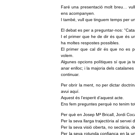
Faré una presentació molt breu… vull 
ens acompanyen.
I també, vull que tinguem temps per u
El debat es per a preguntar-nos: “Cata
I el primer que he de dir és que és u
ha moltes respostes possibles.
El primer que cal dir és que no es
volem.
Algunes opcions polítiques sí que ja t
anar enlloc; i la majoria dels catala
continuar.
Per obrir la ment, no per dictar doctrin
avui aquí.
Aquest és l’esperit d’aquest acte.
Ens fem preguntes perquè no tenim tot
Per què en Josep Mª Bricall, Jordi Coca
Per la seva llarga trajectòria al servei d
Per la seva visió oberta, no sectària, de
Per la seva rotunda confiança en la unit