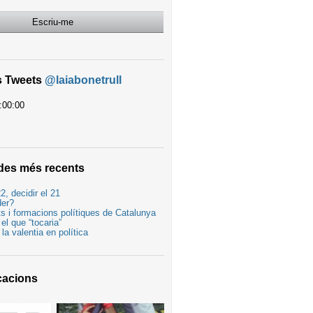
Escriu-me
s Tweets
@laiabonetrull
:00:00
des més recents
2, decidir el 21
der?
its i formacions polítiques de Catalunya
el que “tocaria”
i la valentia en política
cacions