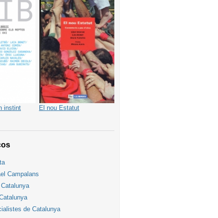
 instint
El nou Estatut
ços
ta
ael Campalans
e Catalunya
Catalunya
cialistes de Catalunya