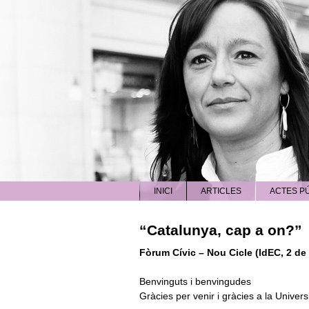
INICI
ARTICLES
ACTES PÚ
“Catalunya, cap a on?”
Fòrum Cívic – Nou Cicle (IdEC, 2 d
Benvinguts i benvingudes
Gràcies per venir i gràcies a la Universi