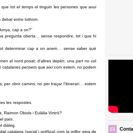
que tot el temps el tinguin les persones que avui
n debat entre tothom.
lunya, cap a on?”
na pregunta oberta… sense respondre, tot i que hi
 pot determinar cap a on anem… sense saber què
enen el nord posat; d’altres depèn; una part no vol
nes i catalanes pensem que així com estem, no podem
a, per obrir camins, no per traçar l’itinerari… estem
es les respostes.
, Raimon Obiols i Eulàlia Vintró?
el país.
l diàleg.
Conta
at catalana (social i política) com la millor eina de