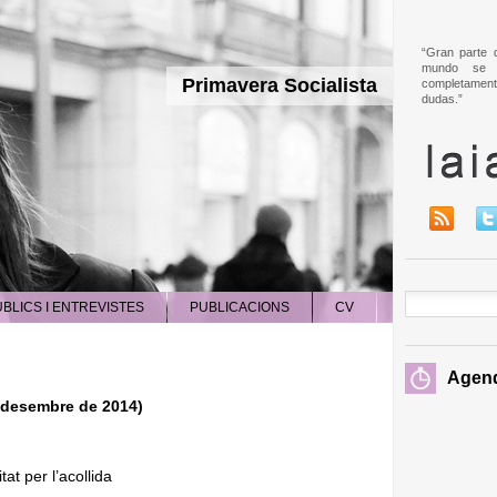
“Gran parte d
mundo se 
Primavera Socialista
completament
dudas.”
BLICS I ENTREVISTES
PUBLICACIONS
CV
Agen
e desembre de 2014)
tat per l’acollida