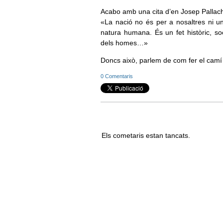
Acabo amb una cita d’en Josep Pallac
«La nació no és per a nosaltres ni un 
natura humana. És un fet històric, soc
dels homes…»
Doncs això, parlem de com fer el cam
0 Comentaris
Els cometaris estan tancats.