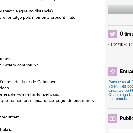
spectiva (que no distància).
prenentatge pels moments present i futur.
Últim
01/01/1970 12
guntes.
i volem contribuir-hi.
Entra
altres, del futur de Catalunya.
Pensar en el 2
Voler… és po
idees.
Crida als part
ra de voler el millor pel país.
Quan ningú fa 
Les prioritats 
 que només una única opció pugui defensar més i
 preguntem:
Publi
Eulàlia