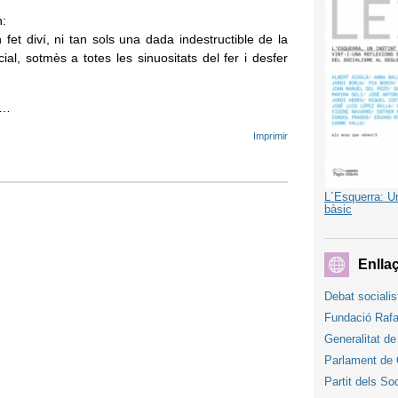
h:
fet diví, ni tan sols una dada indestructible de la
ial, sotmès a totes les sinuositats del fer i desfer
í…
Imprimir
L´Esquerra: Un
bàsic
Enlla
Debat socialis
Fundació Raf
Generalitat d
Parlament de 
Partit dels So